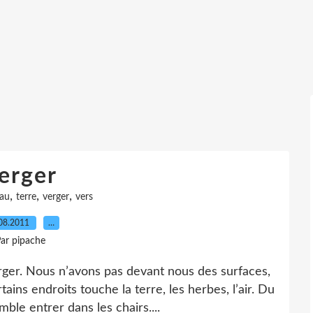
erger
,
,
,
au
terre
verger
vers
08.2011
…
ar pipache
ger. Nous n’avons pas devant nous des surfaces,
ins endroits touche la terre, les herbes, l’air. Du
mble entrer dans les chairs....