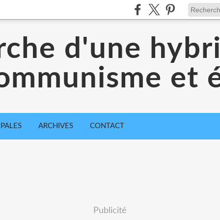
che d'une hybr
communisme et é
IPALES
ARCHIVES
CONTACT
Publicité